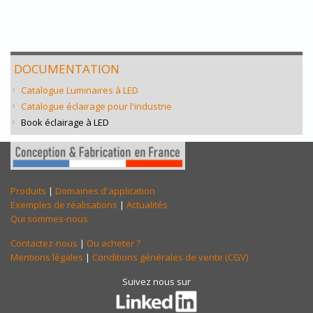
DOCUMENTATION
Catalogue Luminaires à LED
Catalogue éclairage pour l'industrie
Book éclairage à LED
Produits
|
Domaines d'application
Exemples de réalisations
|
Actualités
Qui sommes-nous
Contactez-nous
|
Ou acheter ?
Mentions légales
|
Conditions générales de vente (CGV)
Suivez nous sur