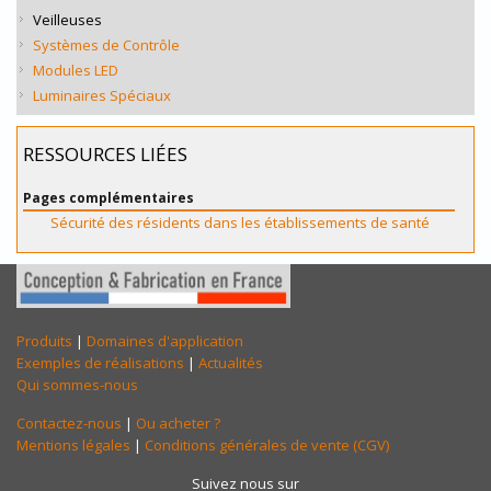
Veilleuses
Systèmes de Contrôle
Modules LED
Luminaires Spéciaux
RESSOURCES LIÉES
Pages complémentaires
Sécurité des résidents dans les établissements de santé
Produits
|
Domaines d'application
Exemples de réalisations
|
Actualités
Qui sommes-nous
Contactez-nous
|
Ou acheter ?
Mentions légales
|
Conditions générales de vente (CGV)
Suivez nous sur