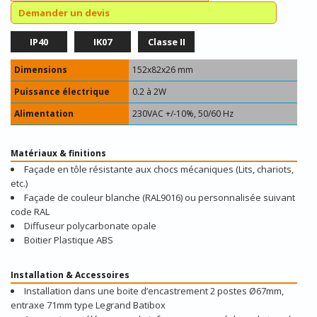
Demander un devis
IP40
IK07
Classe II
Dimensions
152x82x26 mm
Puissance électrique
0.2 à 2W
Alimentation
230VAC +/-10%, 50/60 Hz
Matériaux & finitions
Façade en tôle résistante aux chocs mécaniques (Lits, chariots,
etc.)
Façade de couleur blanche (RAL9016) ou personnalisée suivant
code RAL
Diffuseur polycarbonate opale
Boitier Plastique ABS
Installation & Accessoires
Installation dans une boite d’encastrement 2 postes Ø67mm,
entraxe 71mm type Legrand Batibox