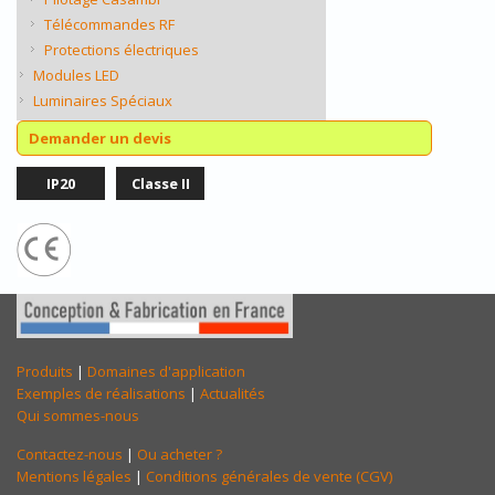
Télécommandes RF
Protections électriques
Modules LED
Luminaires Spéciaux
Demander un devis
IP20
Classe II
Produits
|
Domaines d'application
Exemples de réalisations
|
Actualités
Qui sommes-nous
Contactez-nous
|
Ou acheter ?
Mentions légales
|
Conditions générales de vente (CGV)