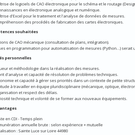
trise de logiciels de CAO électronique pour le schéma et le routage (Desi
naissances en électronique analogique et numérique.
trise d'Excel pour le traitement et l'analyse de données de mesures.
préhension des procédés de fabrication des cartes électroniques.
tences souhaitées
ions de CAO mécanique (consultation de plans, intégration).
es en programmation pour automatisation de mesures (Python…) serait u
és personnelles
ueur et méthodologie dans la réalisation des mesures.
rit d'analyse et capacité de résolution de problèmes techniques.
onomie et capacité à gérer ses priorités dans un contexte de petite struct
itude à travailler en équipe pluridisciplinaire (mécanique, optique, électro
anisation et respect des délais.
iosité technique et volonté de se former aux nouveaux équipements.
vantages
te en CDI - Temps plein
unération annuelle brute : selon expérience + mutuelle
alisation : Sainte Luce sur Loire 44980