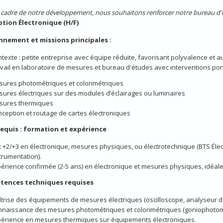
 cadre de notre développement, nous souhaitons renforcer notre bureau d'
tion Électronique (H/F)
nnement et missions principales :
texte : petite entreprise avec équipe réduite, favorisant polyvalence et 
vail en laboratoire de mesures et bureau d'études avec interventions pon
ures photométriques et colorimétriques
ures électriques sur des modules d’éclairages ou luminaires
sures thermiques
ception et routage de cartes électroniques
 requis : formation et expérience
 +2/+3 en électronique, mesures physiques, ou électrotechnique (BTS Él
trumentation).
érience confirmée (2-5 ans) en électronique et mesures physiques, idéale
tences techniques requises
trise des équipements de mesures électriques (oscilloscope, analyseur d
naissance des mesures photométriques et colorimétriques (goniophotomè
érience en mesures thermiques sur équipements électroniques.