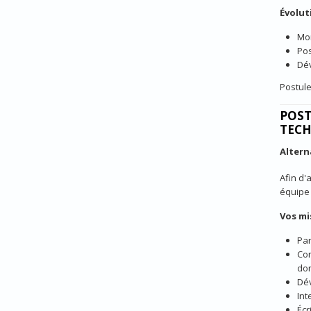
Évolut
Mon
Pos
Dév
Postule
POST
TECH
Alter
Afin d'
équipe 
Vos mi
Par
Con
don
Dév
Int
Écr