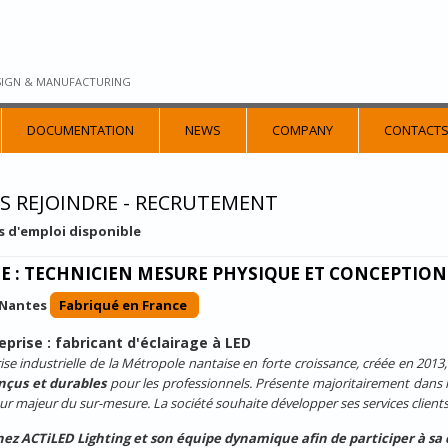
SIGN & MANUFACTURING
DOCUMENTATION
NEWS
COMPANY
CONTACT
S REJOINDRE - RECRUTEMENT
es d'emploi disponible
E : TECHNICIEN MESURE PHYSIQUE ET CONCEPTION 
Nantes
Fabriqué en France
eprise : fabricant d'éclairage à LED
ise industrielle de la Métropole nantaise en forte croissance, créée en 201
nçus et durables
pour les professionnels. Présente majoritairement dans les 
ur majeur du sur-mesure. La société souhaite développer ses services clie
nez ACTiLED Lighting et son équipe dynamique afin de participer à sa