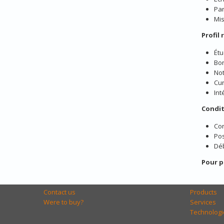
Par
Mis
Profil
Étu
Bo
No
Cur
Int
Condit
Con
Po
Déb
Pour p
Contact us
Products
Were to buy?
Services
Technologi