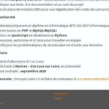
ticiper aux tests, à la documentation et au suivi du projet
e en place de modules MES pour une digitalisation des outils de suivi pro
 recherché
diant(e) préparant un diplôme en informatique (BTS SIO, BUT Informatique,
nnes bases en
PHP
et
MySQL/MySQLi
tions en
JavaScript
et idéalement en
Python
ieux(se), autonome et à l'aise pour travailler en équipe
érêt pour les problématiques de structuration et d'accès aux données
ions
trat d'alternance d'1 ou 2 ans
ste basé à
Nantes – Ste Luce sur Loire
, en présentiel
ut souhaité :
septembre 2026
ostuler :
Envoyez votre CV et lettre de motivation à
recrutement@actiled
About us
News
es