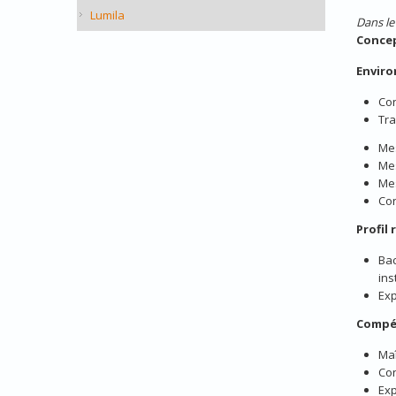
Lumila
Dans le
Concep
Enviro
Con
Tra
Mes
Mes
Me
Con
Profil
Bac
ins
Exp
Compé
Maî
Con
Exp