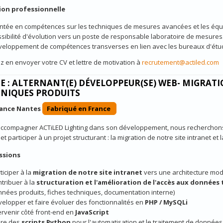
ion professionnelle
tée en compétences sur les techniques de mesures avancées et les équ
sibilité d'évolution vers un poste de responsable laboratoire de mesures
eloppement de compétences transverses en lien avec les bureaux d'étu
z en envoyer votre CV et lettre de motivation à
recrutement@actiled.com
E : ALTERNANT(E) DÉVELOPPEUR(SE) WEB- MIGRAT
NIQUES PRODUITS
nance Nantes
Fabriqué en France
accompagner ACTiLED Lighting dans son développement, nous recherchons 
et participer à un projet structurant : la migration de notre site intranet e
ssions
ticiper à la
migration de notre site intranet
vers une architecture mo
tribuer à la
structuration et l'amélioration de l'accès aux données
nées produits, fiches techniques, documentation interne)
elopper et faire évoluer des fonctionnalités en
PHP / MySQLi
ervenir côté front-end en
JavaScript
ire des
scripts Python
pour l'automatisation et le traitement de donnée