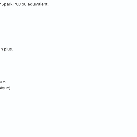
gnSpark PCB ou équivalent).
n plus.
ure.
nique).