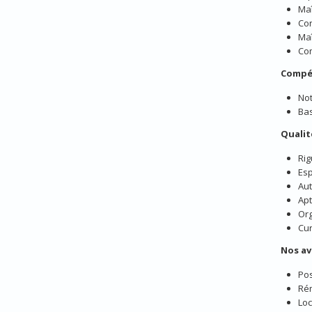
Maî
Con
Maî
Com
Compé
Not
Bas
Qualit
Rig
Esp
Aut
Apt
Org
Cur
Nos a
Pos
Rém
Loc