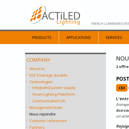
FRENCH LUMINAIRES DE
PRODUCTS
APPLICATIONS
SERVICES
NOU
COMPANY
2 offr
About us
RSE Eclairage durable
POST
Technologies
Integrated power-supply
CDI
Smart Lighting Plateform
L'entr
Communication LiFi
Entrepr
Management team
éco-co
Nous rejoindre
un acte
Customer references
Rejoig
Partners