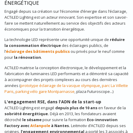
ÉNERGÉTIQUE
Engagé depuis sa création sur l’économie d’énergie dans l’éclairage,
ACTiLED Lighting est un acteur innovant. Son expertise et son savoir-
faire se mettent naturellement au service des objectifs des acteurs
économiques pour la transition énergétique.
La technologie LED représente une opportunité unique de
réduire
la consommation électrique
des éclairages publics, de
l’
éclairage des bâtiments publics
ou privés pour le neuf comme
pour
la rénovation
.
ACTiLED maitrise la conception électronique, le développement et la
fabrication de luminaires LED performants et a démontré sa capacité
à accompagner des projets complexes au cours des dernières
années (
prototype éclairage de la vasque olympique
,
parc La Villette
Paris
,
parking vélo gare Montparnasse
, plaza Futuroscope...)
L'engagement RSE, dans l'ADN de la start-up
ACTiLED Lighting est engagé
depuis plus de 10 ans
en faveur de la
sobriété énergétique.
Déjà en 2013, les fondateurs avaient
décroché
le sésame
pour suivre la formation
Eco-innovation
Factory avec
Atlanpole
à Nantes.
Leitmotiv d’ACTiLED depuis ses
origines,
l’engagement environnemental
a porté les 3 associés à