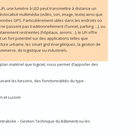
iFi, une lumière à LED peut transmettre à distance un
olocalisé multimédia (vidéo, son, image, texte) ainsi que
onnées GPS. Particulièrement utiles dans les endroits où
 ne passent pas traditionnellement (Tunnel, parking …), ou
tairement restreintes (hôpitaux, avions…), le LiFi offre
un fort potentiel sur des applications telles que
ucture urbaine, les smart grid énergétiques, la gestion de
ommerce, de logistique ou industriels.
plan matériel que logiciel, nous permet d’apporter des
vant les besoins, des fonctionnalités du type :
m et Luciom
tralisée – Gestion Technique du Bâtiment) ou les