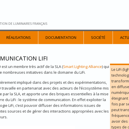
TION DE LUMINAIRES FRANÇAIS
RÉALISATIONS
DOCUMENTATION
SOCIÉTÉ
ACTU
MUNICATION LIFI
 est un membre très actif de la SLA (
Smart Lighting Alliance
) qui
Le LiFi (li
e nombreuses initiatives dans le domaine du LiFi.
technolog
transform
lièrement impliqué dans des projets et des expérimentations,
en diffus
 travaille en partenariat avec des acteurs de l’écosystème mis
numérique
e par la SLA, et apporte une des briques essentielles à la mise
éteignant 
e du LiFi : le système de communication. En effet exploiter la
fois par 
ogie LiFi, c’est pouvoir diffuser des informations issues de
peut tran
ntes sources et de gérer des interactions appropriées avec les
fréquences
eurs.
avoir des
types de