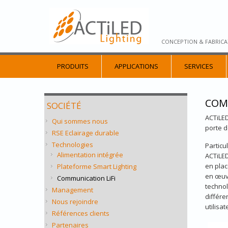
CONCEPTION & FABRICA
PRODUITS
APPLICATIONS
SERVICES
COM
SOCIÉTÉ
ACTiLED
Qui sommes nous
porte d
RSE Eclairage durable
Technologies
Particu
Alimentation intégrée
ACTiLED
en plac
Plateforme Smart Lighting
en œuvr
Communication LiFi
technol
Management
différe
Nous rejoindre
utilisat
Références clients
Partenaires