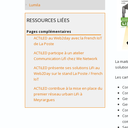
Lumila
RESSOURCES LIÉES
Pages complémentaires
ACTiLED au Web2day avec la French IoT
de La Poste
ACTiLED participe à un atelier
Communication Lifi chez We Network
La mait
solutio
ACTiLED présente ses solutions LiFi au
Web2Day sur le stand La Poste / French
Les car
IoT
Com
ACTiLED contribue à la mise en place du
Con
premier réseau urbain LiFi à
Ges
Meyrargues
Ges
Con
Con
com
Ser