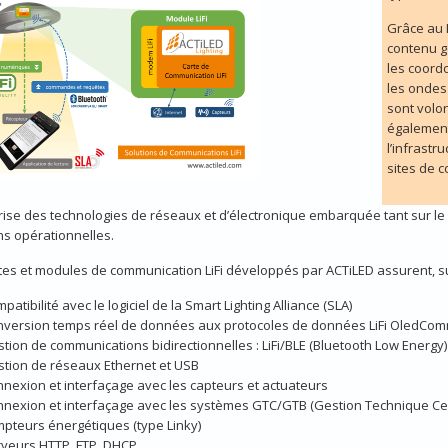
Grâce au L
contenu gé
les coord
les ondes
sont volon
également 
l’infrastr
sites de c
rise des technologies de réseaux et d’électronique embarquée tant sur le 
ns opérationnelles.
tes et modules de communication LiFi développés par ACTiLED assurent, sui
patibilité avec le logiciel de la Smart Lighting Alliance (SLA)
version temps réel de données aux protocoles de données LiFi OledCom
tion de communications bidirectionnelles : LiFi/BLE (Bluetooth Low Energy)
tion de réseaux Ethernet et USB
nexion et interfaçage avec les capteurs et actuateurs
nexion et interfaçage avec les systèmes GTC/GTB (Gestion Technique Cen
pteurs énergétiques (type Linky)
veurs HTTP, FTP, DHCP