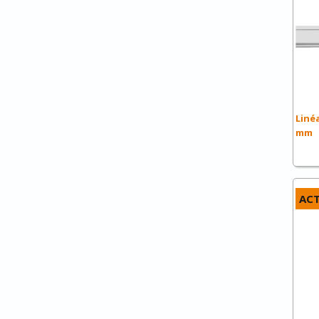
Linéa
mm
ACT