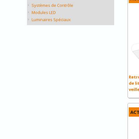
Systèmes de Contrôle
Modules LED
Luminaires Spéciaux
Retr
de li
veill
ACT