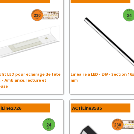
ofit LED pour éclairage de tête
Linéaire à LED - 24V - Section 16
t – Ambiance, lecture et
mm
euse
iLine2726
ACTiLine3535