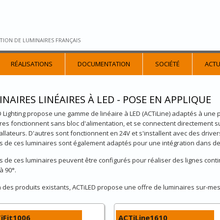
TION DE LUMINAIRES FRANÇAIS
RÉALISATIONS
DOCUMENTATION
SOCIÉTÉ
ACTU
NAIRES LINÉAIRES À LED - POSE EN APPLIQUE
 Lighting propose une gamme de linéaire à LED (ACTiLine) adaptés à une p
res fonctionnent sans bloc d'alimentation, et se connectent directement 
tallateurs. D'autres sont fonctionnent en 24V et s'installent avec des drive
s de ces luminaires sont également adaptés pour une intégration dans de
s de ces luminaires peuvent être configurés pour réaliser des lignes con
à 90°.
 des produits existants, ACTiLED propose une offre de luminaires sur-me
iFit1006
ACTiLine1610