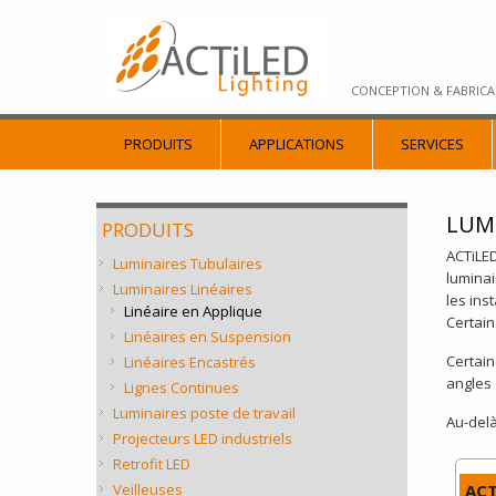
CONCEPTION & FABRICA
PRODUITS
APPLICATIONS
SERVICES
LUMI
PRODUITS
ACTiLED
Luminaires Tubulaires
luminai
Luminaires Linéaires
les ins
Linéaire en Applique
Certain
Linéaires en Suspension
Certain
Linéaires Encastrés
angles 
Lignes Continues
Luminaires poste de travail
Au-delà
Projecteurs LED industriels
Retrofit LED
Veilleuses
ACT