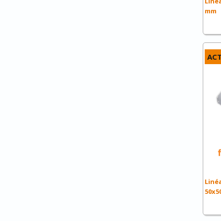
Linéa
mm
ACT
Linéa
50x