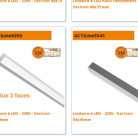
ire à LED - 230V - Section 43x73
Linéaire à LED haut rendement 
Section 43x73 mm
iLine5050
ACTiLine5541
ire à LED - 230V - Section
Linéaire à LED - 230V - Section
50mm
55x41mm