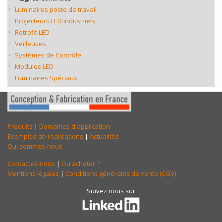
Luminaires poste de travail
Projecteurs LED industriels
Retrofit LED
Veilleuses
Systèmes de Contrôle
Modules LED
Luminaires Spéciaux
Produits
|
Domaines d'application
Exemples de réalisations
|
Actualités
Qui sommes-nous
Contactez-nous
|
Ou acheter ?
Mentions légales
|
Conditions générales de vente (CGV)
Suivez nous sur