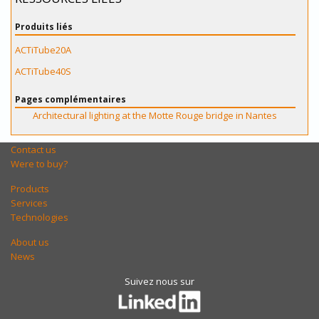
Produits liés
ACTiTube20A
ACTiTube40S
Pages complémentaires
Architectural lighting at the Motte Rouge bridge in Nantes
Contact us
Were to buy?
Products
Services
Technologies
About us
News
Suivez nous sur