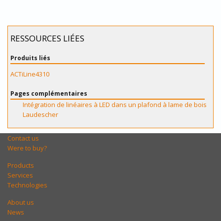
RESSOURCES LIÉES
Produits liés
ACTiLine4310
Pages complémentaires
Intégration de linéaires à LED dans un plafond à lame de bois
Laudescher
Contact us
Were to buy?
Products
Services
Technologies
About us
News