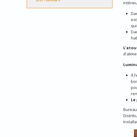
intérie
Dan
est
qui
Dan
hab
L'atout
d'alime
Lumina
À l
boi
pou
ren
Le
Bureau 
Distrib
Installa