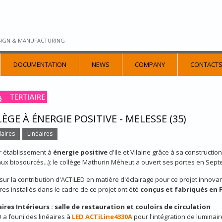
SIGN & MANUFACTURING
DOCUMENTATION
NEWS
COMPANY
CONTACT
ÈGE À ÉNERGIE POSITIVE - MELESSE (35)
aires
Linéaires
r établissement à
énergie positive
d'Ile et Vilaine grâce à sa constructi
ux biosourcés...); le collège Mathurin Méheut a ouvert ses portes en Sep
sur la contribution d'ACTiLED en matière d'éclairage pour ce projet innova
res installés dans le cadre de ce projet ont été
conçus et fabriqués en 
ires Intérieurs : salle de restauration et couloirs de circulation
 a founi des linéaires à
LED ACTiLine4330A
pour l'intégration de luminai