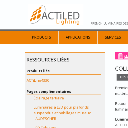
FRENCH LUMINAIRES DE
PRODUCTS
APPLICATIONS
SERVICES
RESSOURCES LIÉES
COLL
Produits liés
Tubul
ACTiLine4330
Premie
Pages complémentaires
matéria
Éclairage tertiaire
Retour 
Luminaires à LED pour plafonds
luminai
suspendus et habillages muraux
LAUDESCHER
Lumina
ACTiLED
LED Tubulars