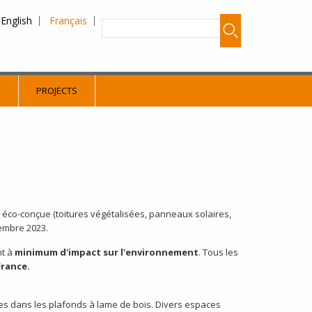
English
Français
S
PROJECTS
on éco-conçue (toitures végétalisées, panneaux solaires,
tembre 2023.
nt à
minimum d'impact sur l'environnement
. Tous les
France.
res dans les plafonds à lame de bois. Divers espaces