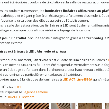
urs ont été équipés : couloirs de circulation et la salle de restauration ouve
s les couloirs traversants, les
luminaires linéaires affleurants au pla
 esthétique et élégant grâce à un éclairage parfaitement dissimulé. L'écla
 favorise la circulation des élèves au sein de l'établissement.
s la salle de restauration, ces
linéaires à LED
sont également affleurants 
illage acoustique bois afin de réduire le tapage de la cantine.
 pour l'installation:
une facilité d'intégration grâce à sa
technologie 2
ntation externe.
ires extérieurs à LED : Abri vélo et préau
’extérieur du bâtiment,
l'abri vélo
s'est vu doté de luminaires tubulaires à
s. Ces mêmes tubulaires à LED ont été suspendus verticalement sur la faç
r un éclairage se fondant dans l'architecture. Leur haut niveau d’efficacité
d ces luminaires particulièrement adaptés à l'extérieur.
 préau
quant à lui dispose de luminaires à
LED ACTiLine4330A
qui s'intèg
d’Études :
EICE
uteur spécialisé :
Agence Leméné
teur :
RUAULD Electricité