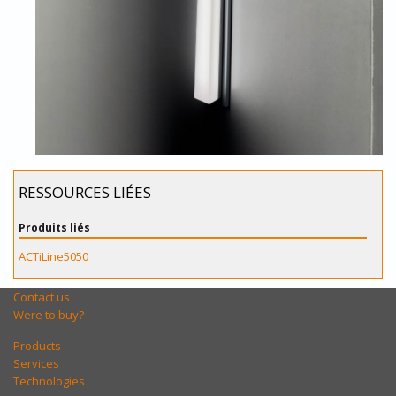
RESSOURCES LIÉES
Produits liés
ACTiLine5050
Contact us
Were to buy?
Products
Services
Technologies