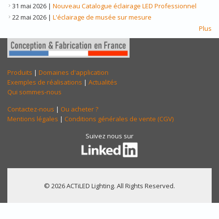
31 mai 2026
|
Nouveau Catalogue éclairage LED Professionnel
22 mai 2026
|
L'éclairage de musée sur mesure
Plus
Produits
|
Domaines d'application
Exemples de réalisations
|
Actualités
Qui sommes-nous
Contactez-nous
|
Ou acheter ?
Mentions légales
|
Conditions générales de vente (CGV)
Suivez nous sur
© 2026 ACTiLED Lighting. All Rights Reserved.