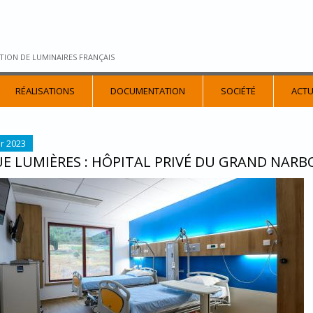
TION DE LUMINAIRES FRANÇAIS
RÉALISATIONS
DOCUMENTATION
SOCIÉTÉ
ACTU
r 2023
E LUMIÈRES : HÔPITAL PRIVÉ DU GRAND NAR
TAL_NARBONNE_CHAMBRE_SIMPLE.JPG