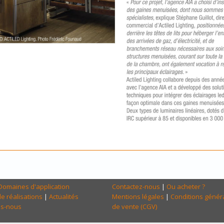
Domaines d'application
Contactez-nous
|
Ou acheter ?
e réalisations
|
Actualités
Mentions légales
|
Conditions génér
s-nous
de vente (CGV)