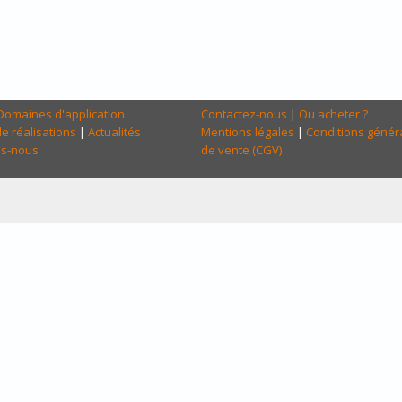
Domaines d'application
Contactez-nous
|
Ou acheter ?
e réalisations
|
Actualités
Mentions légales
|
Conditions génér
s-nous
de vente (CGV)