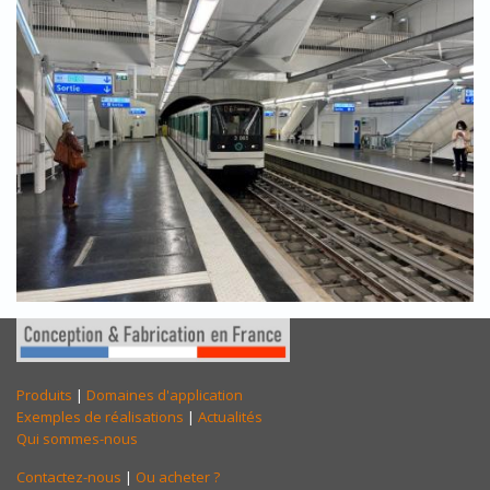
Produits
|
Domaines d'application
Exemples de réalisations
|
Actualités
Qui sommes-nous
Contactez-nous
|
Ou acheter ?