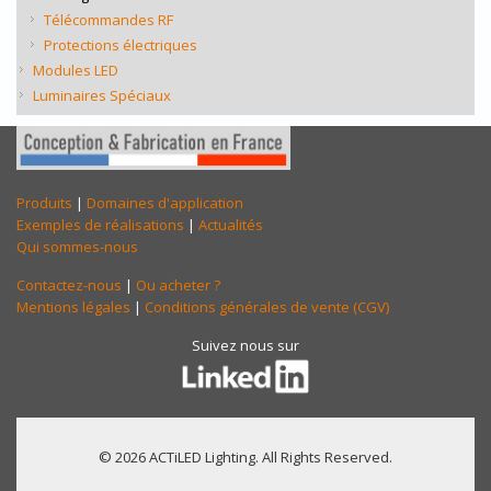
Télécommandes RF
Protections électriques
Modules LED
Luminaires Spéciaux
Produits
|
Domaines d'application
Exemples de réalisations
|
Actualités
Qui sommes-nous
Contactez-nous
|
Ou acheter ?
Mentions légales
|
Conditions générales de vente (CGV)
Suivez nous sur
© 2026 ACTiLED Lighting. All Rights Reserved.