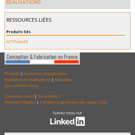
RÉALISATIONS
RESSOURCES LIÉES
Produits liés
ACTiTube24
Produits
|
Domaines d'application
Exemples de réalisations
|
Actualités
Qui sommes-nous
Contactez-nous
|
Ou acheter ?
Mentions légales
|
Conditions générales de vente (CGV)
Suivez nous sur