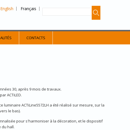
English
Français
ALITÉS
CONTACTS
années 30, après 9 mois de travaux.
 par ACTiLED.
 ce luminaire ACTiLine5572LH a été réalisé sur mesure, sur la
ers le bas).
nnalisée pour s'harmoniser à la décoration, et le dispositif
du hall.