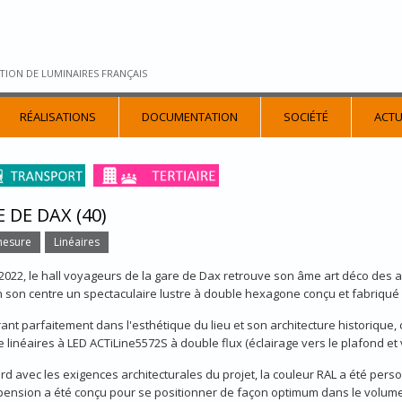
TION DE LUMINAIRES FRANÇAIS
RÉALISATIONS
DOCUMENTATION
SOCIÉTÉ
ACTU
 DE DAX (40)
mesure
Linéaires
 2022, le hall voyageurs de la gare de Dax retrouve son âme art déco des 
 son centre un spectaculaire lustre à double hexagone conçu et fabriqué
rant parfaitement dans l'esthétique du lieu et son architecture historique,
 linéaires à LED ACTiLine5572S à double flux (éclairage vers le plafond et v
rd avec les exigences architecturales du projet, la couleur RAL a été perso
ension a été conçu pour se positionner de façon optimum dans le volume 