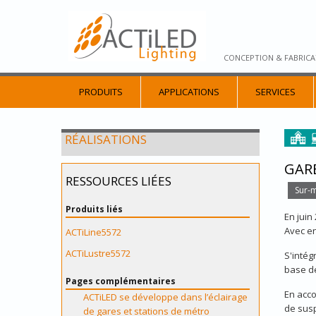
CONCEPTION & FABRICA
PRODUITS
APPLICATIONS
SERVICES
RÉALISATIONS
GARE
RESSOURCES LIÉES
Sur-
Produits liés
En juin
Avec en
ACTiLine5572
ACTiLustre5572
S'intég
base de
Pages complémentaires
En acco
ACTiLED se développe dans l’éclairage
de susp
de gares et stations de métro