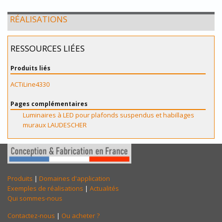
RÉALISATIONS
RESSOURCES LIÉES
Produits liés
ACTiLine4330
Pages complémentaires
Luminaires à LED pour plafonds suspendus et habillages
muraux LAUDESCHER
Produits
|
Domaines d'application
Exemples de réalisations
|
Actualités
Qui sommes-nous
Contactez-nous
|
Ou acheter ?