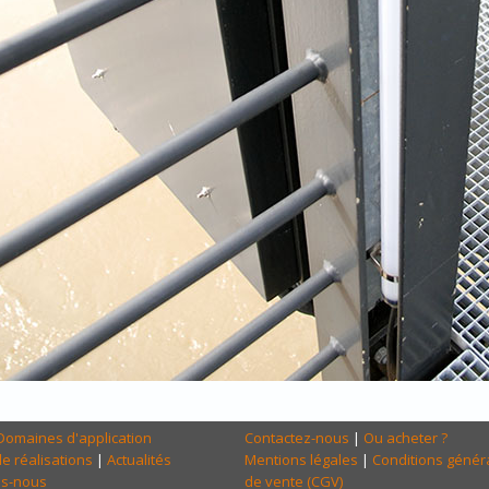
Domaines d'application
Contactez-nous
|
Ou acheter ?
e réalisations
|
Actualités
Mentions légales
|
Conditions génér
s-nous
de vente (CGV)