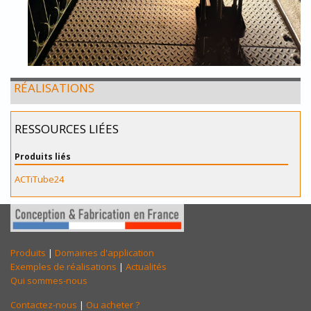
RÉALISATIONS
RESSOURCES LIÉES
Produits liés
ACTiTube24
Produits
|
Domaines d'application
Exemples de réalisations
|
Actualités
Qui sommes-nous
Contactez-nous
|
Ou acheter ?