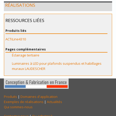
RÉALISATIONS
RESSOURCES LIÉES
Produits liés
ACTiLine4310
Pages complémentaires
Éclairage tertiaire
Luminaires à LED pour plafonds suspendus et habillages
muraux LAUDESCHER
Produits
|
Domaines d'application
Exemples de réalisations
|
Actualités
Qui sommes-nous