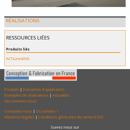
RÉALISATIONS
RESSOURCES LIÉES
Produits liés
ACTiLine4330
Produits
|
Domaines d'application
Exemples de réalisations
|
Actualités
Qui sommes-nous
Contactez-nous
|
Ou acheter ?
Mentions légales
|
Conditions générales de vente (CGV)
Suivez nous sur