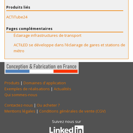
Produits liés
ACTiTube24
Pages complémentaires
Éclairage infrastructures de transport
ACTiLED se développe dans l’éclairage de gares et stations de
métro
Produits
|
Domaines d'application
Exemples de réalisations
|
Actualités
Qui sommes-nous
Contactez-nous
|
Ou acheter ?
Mentions légales
|
Conditions générales de vente (CGV)
Suivez nous sur