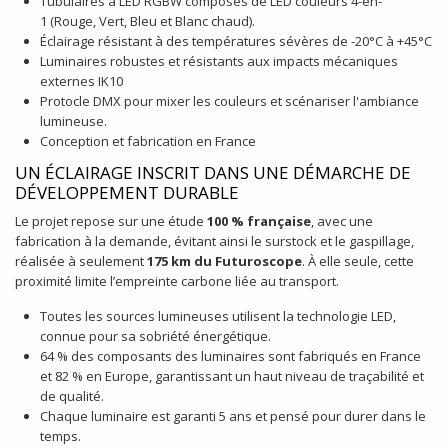
Tubulaires à LED RGBW composés de LED couleurs 4-en-
1 (Rouge, Vert, Bleu et Blanc chaud).
Éclairage résistant à des températures sévères de -20°C à +45°C
Luminaires robustes et résistants aux impacts mécaniques
externes IK10
Protocle DMX pour mixer les couleurs et scénariser l'ambiance
lumineuse.
Conception et fabrication en France
UN ÉCLAIRAGE INSCRIT DANS UNE DÉMARCHE DE
DÉVELOPPEMENT DURABLE
Le projet repose sur une étude
100 % française
, avec une
fabrication à la demande, évitant ainsi le surstock et le gaspillage,
réalisée à seulement
175 km du Futuroscope
. À elle seule, cette
proximité limite l’empreinte carbone liée au transport.
Toutes les sources lumineuses utilisent la technologie LED,
connue pour sa sobriété énergétique.
64 % des composants des luminaires sont fabriqués en France
et 82 % en Europe, garantissant un haut niveau de traçabilité et
de qualité.
Chaque luminaire est garanti 5 ans et pensé pour durer dans le
temps.