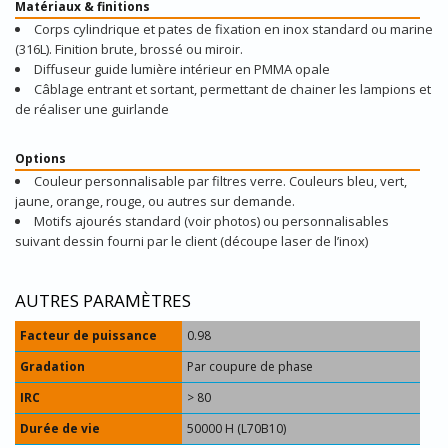
Matériaux & finitions
Corps cylindrique et pates de fixation en inox standard ou marine
(316L). Finition brute, brossé ou miroir.
Diffuseur guide lumière intérieur en PMMA opale
Câblage entrant et sortant, permettant de chainer les lampions et
de réaliser une guirlande
Options
Couleur personnalisable par filtres verre. Couleurs bleu, vert,
jaune, orange, rouge, ou autres sur demande.
Motifs ajourés standard (voir photos) ou personnalisables
suivant dessin fourni par le client (découpe laser de l’inox)
AUTRES PARAMÈTRES
Facteur de puissance
0.98
Gradation
Par coupure de phase
IRC
> 80
Durée de vie
50000 H (L70B10)