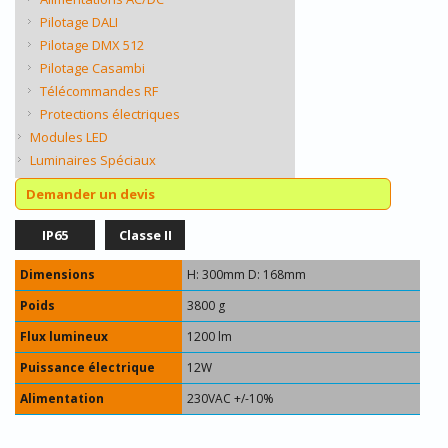
Pilotage DALI
Pilotage DMX 512
Pilotage Casambi
Télécommandes RF
Protections électriques
Modules LED
Luminaires Spéciaux
Demander un devis
IP65
Classe II
Dimensions
H: 300mm D: 168mm
Poids
3800 g
Flux lumineux
1200 lm
Puissance électrique
12W
Alimentation
230VAC +/-10%